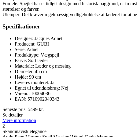
Fordele: Spejlet har et tidløst design med historisk baggrund, er frem
størrelser og farver.
Ulemper: Det kræver regelmæssig vedligeholdelse af læderet for at be
Specifikationer
Designer: Jacques Adnet
Producent: GUBI
Serie: Adnet
Produkttype: Vægspejl
Farve: Sort læder
Materiale: Læder og messing
Diameter: 45 cm
Højde: 90 cm
Leveres monteret: Ja
Egnet til udendørsbrug: Nej
Varenr.: 10004036
EAN: 5710902040343
Seneste pris:
5499
kr.
Se detaljer
Mere information
2
Skandinavisk elegance
Audo Pepe Marmor Spejl Messing/ Wood Grain Marmor