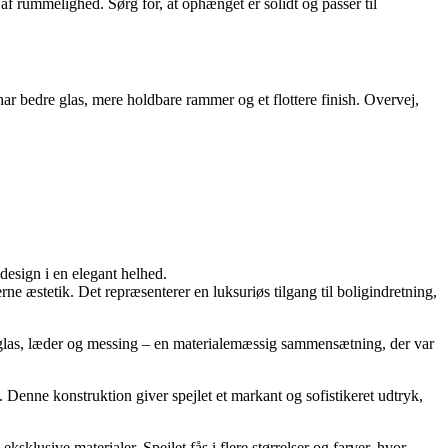
 af rummelighed. Sørg for, at ophænget er solidt og passer til
 har bedre glas, mere holdbare rammer og et flottere finish. Overvej,
 design i en elegant helhed.
æstetik. Det repræsenterer en luksuriøs tilgang til boligindretning,
 glas, læder og messing – en materialemæssig sammensætning, der var
enne konstruktion giver spejlet et markant og sofistikeret udtryk,
lusive materialer. Spejlet fås i flere størrelser og farver, hvor