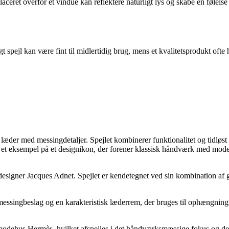
aceret overfor et vindue kan reflektere naturligt lys og skabe en følelse
gt spejl kan være fint til midlertidig brug, mens et kvalitetsprodukt ofte
k læder med messingdetaljer. Spejlet kombinerer funktionalitet og tidløst
 eksempel på et designikon, der forener klassisk håndværk med moderne 
esigner Jacques Adnet. Spejlet er kendetegnet ved sin kombination af
singbeslag og en karakteristisk læderrem, der bruges til ophængning. D
odehus Hermès, hvilket afspejles i det håndværksmæssige fokus og de eksk