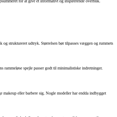
opsummeret for at give et informativt og inspirerende overblik.
k og struktureret udtryk. Størrelsen bør tilpasses væggen og rummets
s rammeløse spejle passer godt til minimalistiske indretninger.
lægge makeup eller barbere sig. Nogle modeller har endda indbygget