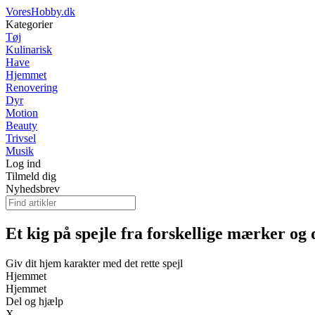
VoresHobby.dk
Kategorier
Tøj
Kulinarisk
Have
Hjemmet
Renovering
Dyr
Motion
Beauty
Trivsel
Musik
Log ind
Tilmeld dig
Nyhedsbrev
Et kig på spejle fra forskellige mærker og
Giv dit hjem karakter med det rette spejl
Hjemmet
Hjemmet
Del og hjælp
X