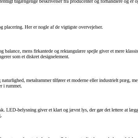
fentligt tilgængelige beskrivelser fra producenter og forhandlere og er 
g placering. Her er nogle af de vigtigste overvejelser.
g balance, mens firkantede og rektangulære spejle giver et mere klassis
ngerer som et diskret designelement.
naturlighed, metalrammer tilfører et moderne eller industrielt præg, men
r i rummet.
tisk. LED-belysning giver et klart og jævnt lys, der gør det lettere at 
.