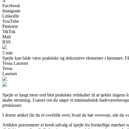
X
Facebook
Instagram
LinkedIn
YouTube
Pinterest
TikTok
Mail
RSS
5 min
Spejle kan både være praktiske og dekorative elementer i hjemmet. Få in
Tessa Laursen
Tessa
Laursen
Spejle er langt mere end blot praktiske redskaber til at tjekke dagens lo
skabe stemning. Uanset om du søger et minimalistisk badeværelsesspejl, e
prisklasser.
I denne artikel får du et overblik over, hvad du bør overveje, når du væ
Artiklen præsenterer et bredt udvalg af spejle fra forskellige mærker og