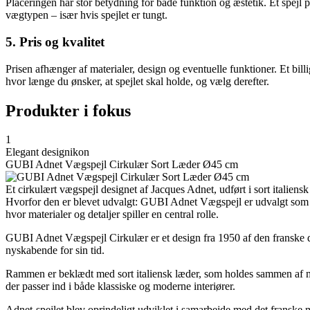
Placeringen har stor betydning for både funktion og æstetik. Et spejl pl
vægtypen – især hvis spejlet er tungt.
5. Pris og kvalitet
Prisen afhænger af materialer, design og eventuelle funktioner. Et billi
hvor længe du ønsker, at spejlet skal holde, og vælg derefter.
Produkter i fokus
1
Elegant designikon
GUBI Adnet Vægspejl Cirkulær Sort Læder Ø45 cm
Et cirkulært vægspejl designet af Jacques Adnet, udført i sort italiens
Hvorfor den er blevet udvalgt: GUBI Adnet Vægspejl er udvalgt som et
hvor materialer og detaljer spiller en central rolle.
GUBI Adnet Vægspejl Cirkulær er et design fra 1950 af den franske d
nyskabende for sin tid.
Rammen er beklædt med sort italiensk læder, som holdes sammen af mes
der passer ind i både klassiske og moderne interiører.
Adnet-spejlet blev oprindeligt udviklet i samarbejde med det franske m