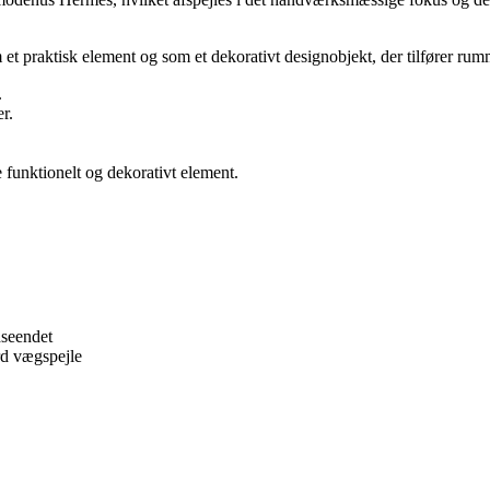
 et praktisk element og som et dekorativt designobjekt, der tilfører ru
.
r.
e funktionelt og dekorativt element.
dseendet
rd vægspejle