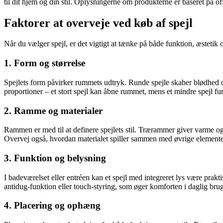
til dit hjem og din stil. Oplysningerne om produkterne er baseret på of
Faktorer at overveje ved køb af spejl
Når du vælger spejl, er det vigtigt at tænke på både funktion, æstetik o
1. Form og størrelse
Spejlets form påvirker rummets udtryk. Runde spejle skaber blødhed o
proportioner – et stort spejl kan åbne rummet, mens et mindre spejl fu
2. Ramme og materialer
Rammen er med til at definere spejlets stil. Trærammer giver varme og 
Overvej også, hvordan materialet spiller sammen med øvrige elemente
3. Funktion og belysning
I badeværelset eller entréen kan et spejl med integreret lys være prak
antidug-funktion eller touch-styring, som øger komforten i daglig brug
4. Placering og ophæng