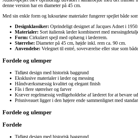
denne version har en diameter på 45 cm.
Med sin enkle form og luksuriøse materialer fungerer spejlet både som
Designklassiker:
Oprindeligt designet af Jacques Adnet i 1950
Materialer:
Sort italiensk læder kombineret med messingdetalje
Form:
Cirkulært spejl med ophæng i læderrem.
Størrelse:
Diameter på 45 cm, højde inkl. rem ca. 90 cm.
Anvendelse:
Velegnet til entré, soveværelse eller stue som båd
Fordele og ulemper
Tidløst design med historisk baggrund
Eksklusive materialer i læder og messing
Håndværksmæssig kvalitet og elegant finish
Fås i flere størrelser og farver
Kræver regelmæssig vedligeholdelse af læderet for at bevare u
Prisniveauet ligger i den højere ende sammenlignet med standa
Fordele og ulemper
Fordele
Tidløst design med historisk baggrund