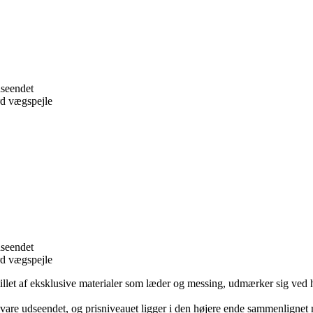
dseendet
rd vægspejle
dseendet
rd vægspejle
stillet af eksklusive materialer som læder og messing, udmærker sig ved 
vare udseendet, og prisniveauet ligger i den højere ende sammenlignet