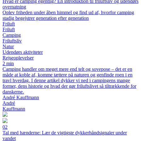
Hvad er camping egentlig? En introduktion til friluftsliv og udendørs
overnatning
Oplev friheden under åben himmel og find ud af, hvorfor camping
stadig begejstrer generation efter generation
Friluft
Friluft
Camping
Friluftsliv
Natur
Udendørs aktiviteter
Rejseoplevelser
2 min
Camping handler om meget mere end telt og sovepose – det er en
måde at koble af, komme tættere på naturen og genfinde roen i en
travl hverdag. I denne artikel dykker vi ned i campingens mange
former, dens historie og hvad der gør friluftslivet så tiltrækkende for
danskerne.
André Kauffmann
André
Kauffmann
02
Tal med hænderne: Lær de vigtigste dykkerhåndsignaler under
vandet