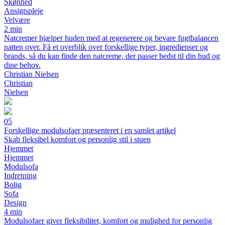
Skønhed
Ansigtspleje
Velvære
2 min
Natcremer hjælper huden med at regenerere og bevare fugtbalancen
natten over. Få et overblik over forskellige typer, ingredienser og
brands, så du kan finde den natcreme, der passer bedst til din hud og
dine behov.
Christian Nielsen
Christian
Nielsen
05
Forskellige modulsofaer præsenteret i en samlet artikel
Skab fleksibel komfort og personlig stil i stuen
Hjemmet
Hjemmet
Modulsofa
Indretning
Bolig
Sofa
Design
4 min
Modulsofaer giver fleksibilitet, komfort og mulighed for personlig