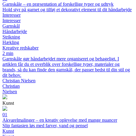
Garnskåle – en præsentation af forskellige typer og udtryk
Hold styr på garnet og tilføj et dekorativt element til dit håndarbejde
Interesser
Interesser
Garnskål
Håndarbejde
Strikning
Hækling
Kreative redskaber
2 min
Garnskåle gør håndarbejdet mere organiseret og behageligt. I
artiklen får du et overblik over forskellige typer, materialer og
brands, så du kan finde den garnskål, der passer bedst til din stil og
dit behov.
Christian Nielsen
Christian
Nielsen
Kunst
01
Akvarelmalinger – en kreativ oplevelse med mange nuancer
Slip fantasien løs med farver, vand og pensel
Kunst