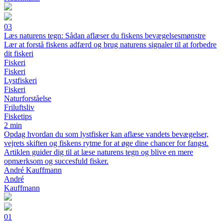
03
Læs naturens tegn: Sådan aflæser du fiskens bevægelsesmønstre
Lær at forstå fiskens adfærd og brug naturens signaler til at forbedre
dit fiskeri
Fiskeri
Fiskeri
Lystfiskeri
Fiskeri
Naturforståelse
Friluftsliv
Fisketips
2 min
Opdag hvordan du som lystfisker kan aflæse vandets bevægelser,
vejrets skiften og fiskens rytme for at øge dine chancer for fangst.
Artiklen guider dig til at læse naturens tegn og blive en mere
opmærksom og succesfuld fisker.
André Kauffmann
André
Kauffmann
01