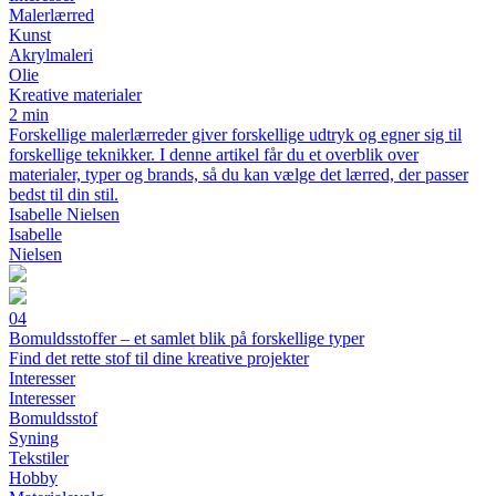
Malerlærred
Kunst
Akrylmaleri
Olie
Kreative materialer
2 min
Forskellige malerlærreder giver forskellige udtryk og egner sig til
forskellige teknikker. I denne artikel får du et overblik over
materialer, typer og brands, så du kan vælge det lærred, der passer
bedst til din stil.
Isabelle Nielsen
Isabelle
Nielsen
04
Bomuldsstoffer – et samlet blik på forskellige typer
Find det rette stof til dine kreative projekter
Interesser
Interesser
Bomuldsstof
Syning
Tekstiler
Hobby