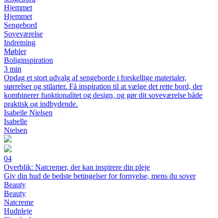
Hjemmet
Hjemmet
Sengebord
Soveværelse
Indretning
Møbler
Boliginspiration
3 min
Opdag et stort udvalg af sengeborde i forskellige materialer,
størrelser og stilarter. Få inspiration til at vælge det rette bord, der
kombinerer funktionalitet og design, og gør dit soveværelse både
praktisk og indbydende.
Isabelle Nielsen
Isabelle
Nielsen
04
Overblik: Natcremer, der kan inspirere din pleje
Giv din hud de bedste betingelser for fornyelse, mens du sover
Beauty
Beauty
Natcreme
Hudpleje