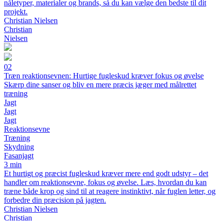
nåletyper, materialer og brands, så du kan vælge den bedste til dit
projekt.
Christian Nielsen
Christian
Nielsen
02
Træn reaktionsevnen: Hurtige fugleskud kræver fokus og øvelse
Skærp dine sanser og bliv en mere præcis jæger med målrettet
træning
Jagt
Jagt
Jagt
Reaktionsevne
Træning
Skydning
Fasanjagt
3 min
Et hurtigt og præcist fugleskud kræver mere end godt udstyr – det
handler om reaktionsevne, fokus og øvelse. Læs, hvordan du kan
træne både krop og sind til at reagere instinktivt, når fuglen letter, og
forbedre din præcision på jagten.
Christian Nielsen
Christian