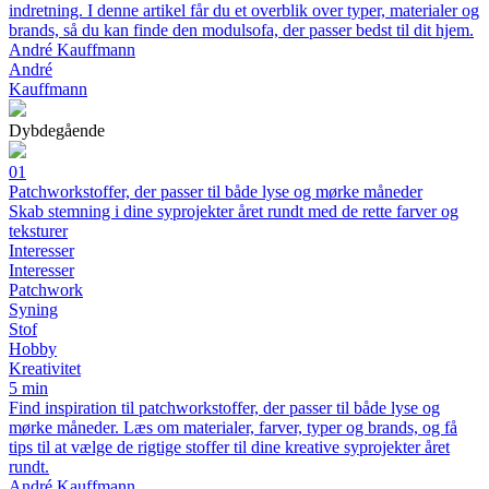
indretning. I denne artikel får du et overblik over typer, materialer og
brands, så du kan finde den modulsofa, der passer bedst til dit hjem.
André Kauffmann
André
Kauffmann
Dybdegående
01
Patchworkstoffer, der passer til både lyse og mørke måneder
Skab stemning i dine syprojekter året rundt med de rette farver og
teksturer
Interesser
Interesser
Patchwork
Syning
Stof
Hobby
Kreativitet
5 min
Find inspiration til patchworkstoffer, der passer til både lyse og
mørke måneder. Læs om materialer, farver, typer og brands, og få
tips til at vælge de rigtige stoffer til dine kreative syprojekter året
rundt.
André Kauffmann