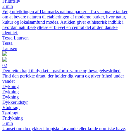
Friluftsliv
2 min
Følg udviklingen af Danmarks nationalparker – fra visionære tanker
om at bevare naturen til etableringen af moderne parker, hvor natur,
kultur og lokalsamfund mødes. Artiklen giver et historisk indblik i,
hvordan naturbeskyttelse er blevet en central del af den danske
identitet.
Tessa Laursen
Tessa
Laursen
02
Den rette dragt til dykket – pasform, varme og bevægelsesfrihed
Find den perfekte dragt, der holder dig varm og giver frihed under
vandet
Dykning
Dykning
Dykning
Dykkerudstyr
Våddragt
Tørdragt
Fridykning
5 min
Uanset om du dykker i tropiske farvande eller kolde nordiske have,