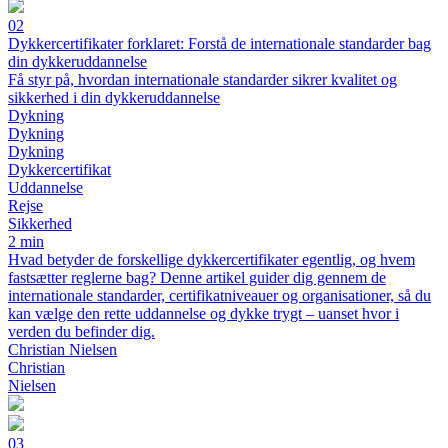
02
Dykkercertifikater forklaret: Forstå de internationale standarder bag
din dykkeruddannelse
Få styr på, hvordan internationale standarder sikrer kvalitet og
sikkerhed i din dykkeruddannelse
Dykning
Dykning
Dykning
Dykkercertifikat
Uddannelse
Rejse
Sikkerhed
2 min
Hvad betyder de forskellige dykkercertifikater egentlig, og hvem
fastsætter reglerne bag? Denne artikel guider dig gennem de
internationale standarder, certifikatniveauer og organisationer, så du
kan vælge den rette uddannelse og dykke trygt – uanset hvor i
verden du befinder dig.
Christian Nielsen
Christian
Nielsen
03