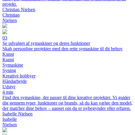
projekt.
Christian Nielsen
Christian
Nielsen
03
Se udvalget af symaskiner og deres funktioner
Skab personlige projekter med den rette symaskine til dit behov
Kunst
Kunst
Symaskine
Syning
Kreative hobbyer
Håndarbejde
Udstyr
4 min
Find den symaskine, der passer til dine kreative projekter. Vi guider
dig gennem typer, funktioner og brands, så du kan vælge den model,
der matcher dine behov – uanset om du er nybegynder eller erfaren.
Isabelle Nielsen
Isabelle
Nielsen