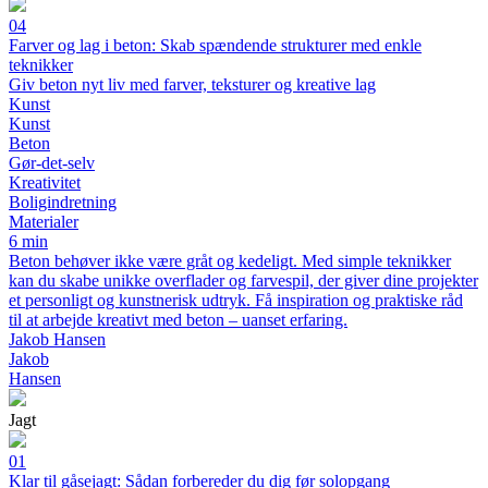
04
Farver og lag i beton: Skab spændende strukturer med enkle
teknikker
Giv beton nyt liv med farver, teksturer og kreative lag
Kunst
Kunst
Beton
Gør-det-selv
Kreativitet
Boligindretning
Materialer
6 min
Beton behøver ikke være gråt og kedeligt. Med simple teknikker
kan du skabe unikke overflader og farvespil, der giver dine projekter
et personligt og kunstnerisk udtryk. Få inspiration og praktiske råd
til at arbejde kreativt med beton – uanset erfaring.
Jakob Hansen
Jakob
Hansen
Jagt
01
Klar til gåsejagt: Sådan forbereder du dig før solopgang