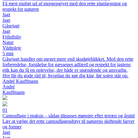
Få mest muligt ud af morgengryet med den rette planlægning og
respekt for naturen
Jagt
Jagt
Gåsejagt
Jagt
Friluftsliv
Natur
Vildtpleje
5 min
Gåsejagt handler om meget mere end skudøjeblikket. Med den rette
forberedelse, forståelse for gæssenes adfærd og respekt for jagtens
etik kan du få en oplevelse, der både er spændende og ansvarlig.
Her får du gode råd til, hvordan du gør dig klar, før solen står op.
André Kauffmann
André
Kauffmann
01
Camouflage i praksis – sådan tilpasses mønstre efter terræn og årstid
Lær at vælge det rette camouflageudstyr til naturens skiftende farver
og former
Jagt
Jagt