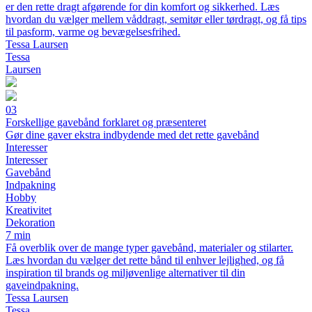
er den rette dragt afgørende for din komfort og sikkerhed. Læs
hvordan du vælger mellem våddragt, semitør eller tørdragt, og få tips
til pasform, varme og bevægelsesfrihed.
Tessa Laursen
Tessa
Laursen
03
Forskellige gavebånd forklaret og præsenteret
Gør dine gaver ekstra indbydende med det rette gavebånd
Interesser
Interesser
Gavebånd
Indpakning
Hobby
Kreativitet
Dekoration
7 min
Få overblik over de mange typer gavebånd, materialer og stilarter.
Læs hvordan du vælger det rette bånd til enhver lejlighed, og få
inspiration til brands og miljøvenlige alternativer til din
gaveindpakning.
Tessa Laursen
Tessa