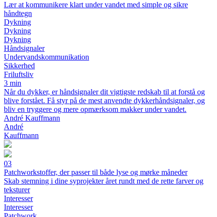
Lær at kommunikere klart under vandet med simple og sikre
håndtegn
Dykning
Dykning
Dykning
Håndsignaler
Undervandskommunikation
Sikkerhed
Friluftsliv
3 min
Når du dykker, er håndsignaler dit vigtigste redskab til at forstå og
blive forstået. Få styr på de mest anvendte dykkerhåndsignaler, og
bliv en tryggere og mere opmærksom makker under vandet.
André Kauffmann
André
Kauffmann
03
Patchworkstoffer, der passer til både lyse og mørke måneder
Skab stemning i dine syprojekter året rundt med de rette farver og
teksturer
Interesser
Interesser
Patchwork