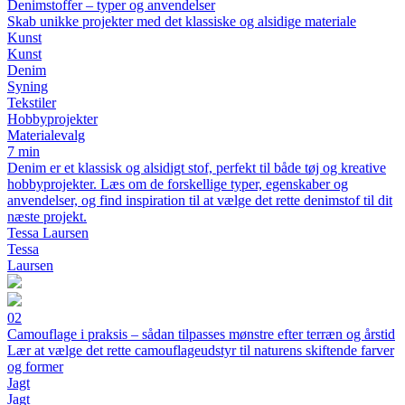
Denimstoffer – typer og anvendelser
Skab unikke projekter med det klassiske og alsidige materiale
Kunst
Kunst
Denim
Syning
Tekstiler
Hobbyprojekter
Materialevalg
7 min
Denim er et klassisk og alsidigt stof, perfekt til både tøj og kreative
hobbyprojekter. Læs om de forskellige typer, egenskaber og
anvendelser, og find inspiration til at vælge det rette denimstof til dit
næste projekt.
Tessa Laursen
Tessa
Laursen
02
Camouflage i praksis – sådan tilpasses mønstre efter terræn og årstid
Lær at vælge det rette camouflageudstyr til naturens skiftende farver
og former
Jagt
Jagt