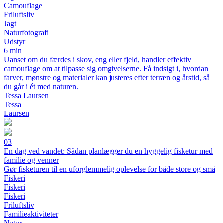
Camouflage
Friluftsliv
Jagt
Naturfotografi
Udstyr
6 min
Uanset om du færdes i skov, eng eller fjeld, handler effektiv
camouflage om at tilpasse sig omgivelserne. Få indsigt i, hvordan
farver, mønstre og materialer kan justeres efter terræn og årstid, så
du går i ét med naturen.
Tessa Laursen
Tessa
Laursen
03
En dag ved vandet: Sådan planlægger du en hyggelig fisketur med
familie og venner
Gør fisketuren til en uforglemmelig oplevelse for både store og små
Fiskeri
Fiskeri
Fiskeri
Friluftsliv
Familieaktiviteter
Natur