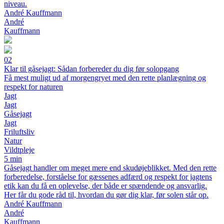
niveau.
André Kauffmann
André
Kauffmann
02
Klar til gåsejagt: Sådan forbereder du dig før solopgang
Få mest muligt ud af morgengryet med den rette planlægning og
respekt for naturen
Jagt
Jagt
Gåsejagt
Jagt
Friluftsliv
Natur
Vildtpleje
5 min
Gåsejagt handler om meget mere end skudøjeblikket. Med den rette
forberedelse, forståelse for gæssenes adfærd og respekt for jagtens
etik kan du få en oplevelse, der både er spændende og ansvarlig.
Her får du gode råd til, hvordan du gør dig klar, før solen står op.
André Kauffmann
André
Kauffmann