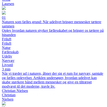
Laursen
01
Naturen som fælles grund: Når udelivet bringer mennesker tættere
sammen
Oplev hvordan naturen styrker fællesskabet og bringer os tættere på
hinanden
Friluft
Friluft
Natur
Fællesskab
Udeliv
Nærvær
Livsstil
3 min
Når vi træder ud i naturen, åbner der sig et rum for nærvær, samtale
og fælles oplevelser. Artiklen undersøger, hvordan udelivet kan
skabe stærkere bånd mellem mennesker og give en tiltrængt
modvægt til det moderne, travle liv.
Christian Nielsen
Christian
Nielsen