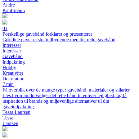
André
Kauffmann
01
Forskellige gavebånd forklaret og præsenteret
Gør dine gaver ekstra indbydende med det rette gavebånd
Interesser
Interesser
Gavebånd
Indpakning
Hobby
Kreativitet
Dekoration
7 min
Få overblik over de mange typer gavebånd, materialer og stilarter.
Læs hvordan du vælger det rette bånd til enhver lejlighed, og få
inspiration til brands og miljøvenlige alternativer til din
gaveindpakning.
Tessa Laursen
Tessa
Laursen