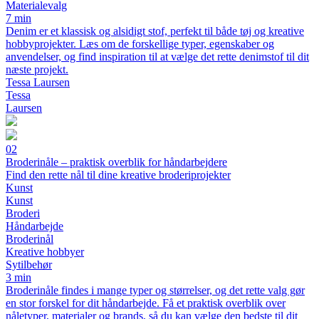
Materialevalg
7 min
Denim er et klassisk og alsidigt stof, perfekt til både tøj og kreative
hobbyprojekter. Læs om de forskellige typer, egenskaber og
anvendelser, og find inspiration til at vælge det rette denimstof til dit
næste projekt.
Tessa Laursen
Tessa
Laursen
02
Broderinåle – praktisk overblik for håndarbejdere
Find den rette nål til dine kreative broderiprojekter
Kunst
Kunst
Broderi
Håndarbejde
Broderinål
Kreative hobbyer
Sytilbehør
3 min
Broderinåle findes i mange typer og størrelser, og det rette valg gør
en stor forskel for dit håndarbejde. Få et praktisk overblik over
nåletyper, materialer og brands, så du kan vælge den bedste til dit