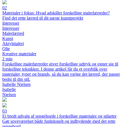
02
Materialer i fokus: Hvad adskiller forskellige malerlærreder?
Find det rette lærred til dit næste kunstprojekt
Interesser
Interesser
Malerlærred
Kunst
Akrylmaleri
Olie
Kreative materialer
2 min
Forskellige malerlærreder giver forskellige udtryk og egner sig til
forskellige teknikker. I denne artikel får du et overblik over
materialer, typer og brands, så du kan vælge det lærred, der passer
bedst til din stil.
Isabelle Nielsen
Isabelle
Nielsen
03
Et bredt udvalg af sengeborde i forskellige materialer og stilarter
Gør soveværelset både funktionelt og indbydende med det rette
sengebord