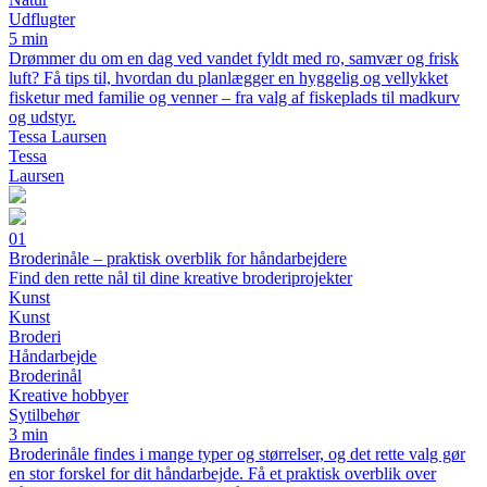
Udflugter
5 min
Drømmer du om en dag ved vandet fyldt med ro, samvær og frisk
luft? Få tips til, hvordan du planlægger en hyggelig og vellykket
fisketur med familie og venner – fra valg af fiskeplads til madkurv
og udstyr.
Tessa Laursen
Tessa
Laursen
01
Broderinåle – praktisk overblik for håndarbejdere
Find den rette nål til dine kreative broderiprojekter
Kunst
Kunst
Broderi
Håndarbejde
Broderinål
Kreative hobbyer
Sytilbehør
3 min
Broderinåle findes i mange typer og størrelser, og det rette valg gør
en stor forskel for dit håndarbejde. Få et praktisk overblik over