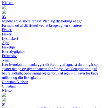
Nielsen
03
Mindre spild, mere fangst: Planlæg dit forbrug af agn
Få mere ud af dit fiskeri ved at bruge agnen smartere
Fiskeri
Fiskeri
Lystfiskeri
Agn
Fisketips
Bæredygtighed
Friluftsliv
5 min
Lær hvordan du planlægger dit forbrug af agn, så du undgår spild,
sparer penge og øger chancen for fangst. Artiklen guider dig til
bedre indkøb, opbevaring og genbrug af agn – til gavn for både
miljøet og din fiskeglæde.
Christian Nielsen
Christian
Nielsen
01