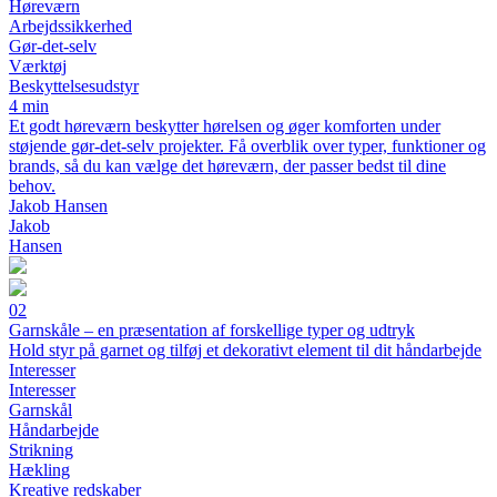
Høreværn
Arbejdssikkerhed
Gør-det-selv
Værktøj
Beskyttelsesudstyr
4 min
Et godt høreværn beskytter hørelsen og øger komforten under
støjende gør-det-selv projekter. Få overblik over typer, funktioner og
brands, så du kan vælge det høreværn, der passer bedst til dine
behov.
Jakob Hansen
Jakob
Hansen
02
Garnskåle – en præsentation af forskellige typer og udtryk
Hold styr på garnet og tilføj et dekorativt element til dit håndarbejde
Interesser
Interesser
Garnskål
Håndarbejde
Strikning
Hækling
Kreative redskaber