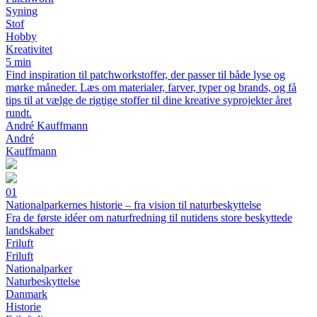
Syning
Stof
Hobby
Kreativitet
5 min
Find inspiration til patchworkstoffer, der passer til både lyse og
mørke måneder. Læs om materialer, farver, typer og brands, og få
tips til at vælge de rigtige stoffer til dine kreative syprojekter året
rundt.
André Kauffmann
André
Kauffmann
01
Nationalparkernes historie – fra vision til naturbeskyttelse
Fra de første idéer om naturfredning til nutidens store beskyttede
landskaber
Friluft
Friluft
Nationalparker
Naturbeskyttelse
Danmark
Historie