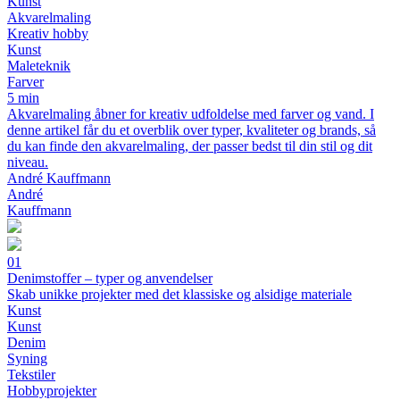
Kunst
Akvarelmaling
Kreativ hobby
Kunst
Maleteknik
Farver
5 min
Akvarelmaling åbner for kreativ udfoldelse med farver og vand. I
denne artikel får du et overblik over typer, kvaliteter og brands, så
du kan finde den akvarelmaling, der passer bedst til din stil og dit
niveau.
André Kauffmann
André
Kauffmann
01
Denimstoffer – typer og anvendelser
Skab unikke projekter med det klassiske og alsidige materiale
Kunst
Kunst
Denim
Syning
Tekstiler
Hobbyprojekter