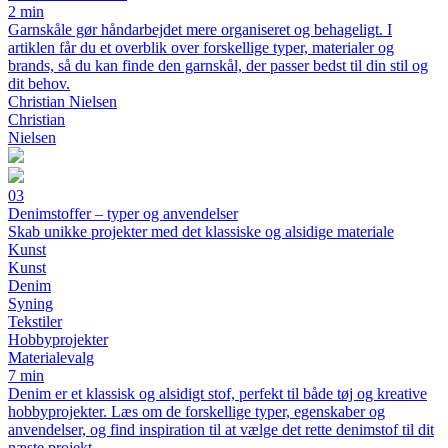
2 min
Garnskåle gør håndarbejdet mere organiseret og behageligt. I
artiklen får du et overblik over forskellige typer, materialer og
brands, så du kan finde den garnskål, der passer bedst til din stil og
dit behov.
Christian Nielsen
Christian
Nielsen
03
Denimstoffer – typer og anvendelser
Skab unikke projekter med det klassiske og alsidige materiale
Kunst
Kunst
Denim
Syning
Tekstiler
Hobbyprojekter
Materialevalg
7 min
Denim er et klassisk og alsidigt stof, perfekt til både tøj og kreative
hobbyprojekter. Læs om de forskellige typer, egenskaber og
anvendelser, og find inspiration til at vælge det rette denimstof til dit
næste projekt.