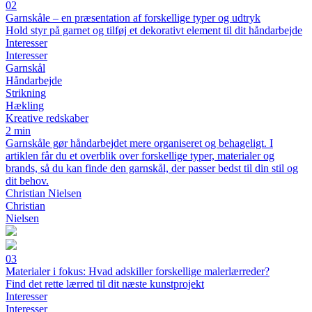
02
Garnskåle – en præsentation af forskellige typer og udtryk
Hold styr på garnet og tilføj et dekorativt element til dit håndarbejde
Interesser
Interesser
Garnskål
Håndarbejde
Strikning
Hækling
Kreative redskaber
2 min
Garnskåle gør håndarbejdet mere organiseret og behageligt. I
artiklen får du et overblik over forskellige typer, materialer og
brands, så du kan finde den garnskål, der passer bedst til din stil og
dit behov.
Christian Nielsen
Christian
Nielsen
03
Materialer i fokus: Hvad adskiller forskellige malerlærreder?
Find det rette lærred til dit næste kunstprojekt
Interesser
Interesser