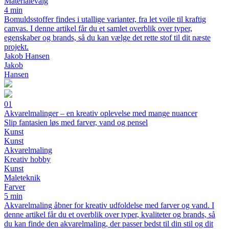
Materialevalg
4 min
Bomuldsstoffer findes i utallige varianter, fra let voile til kraftig
canvas. I denne artikel får du et samlet overblik over typer,
egenskaber og brands, så du kan vælge det rette stof til dit næste
projekt.
Jakob Hansen
Jakob
Hansen
01
Akvarelmalinger – en kreativ oplevelse med mange nuancer
Slip fantasien løs med farver, vand og pensel
Kunst
Kunst
Akvarelmaling
Kreativ hobby
Kunst
Maleteknik
Farver
5 min
Akvarelmaling åbner for kreativ udfoldelse med farver og vand. I
denne artikel får du et overblik over typer, kvaliteter og brands, så
du kan finde den akvarelmaling, der passer bedst til din stil og dit