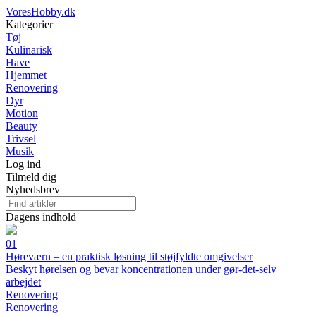
VoresHobby.dk
Kategorier
Tøj
Kulinarisk
Have
Hjemmet
Renovering
Dyr
Motion
Beauty
Trivsel
Musik
Log ind
Tilmeld dig
Nyhedsbrev
Dagens indhold
01
Høreværn – en praktisk løsning til støjfyldte omgivelser
Beskyt hørelsen og bevar koncentrationen under gør-det-selv
arbejdet
Renovering
Renovering