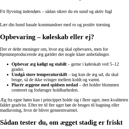
Fri flyvning indendørs – sådan sikrer du en sund og aktiv fugl
Lær din hund basale kommandoer med ro og positiv træning
Opbevaring – køleskab eller ej?
Der er delte meninger om, hvor æg skal opbevares, men for
hjemmeproducerede æg gælder der nogle klare anbefalinger.
Opbevar æg køligt og stabilt
– gerne i køleskab ved 5–12
grader.
Undgå store temperaturskift
– tag kun de æg ud, du skal
bruge, så de ikke svinger mellem koldt og varmt.
Placér æggene med spidsen nedad
– det holder blommen
centreret og forlænger holdbarheden.
Æg fra egne høns kan i princippet holde sig i flere uger, men kvaliteten
falder gradvist. Efter tre til fire uger bør de bruges til bagning eller
madlavning, hvor de bliver gennemvarmet.
Sådan tester du, om ægget stadig er friskt