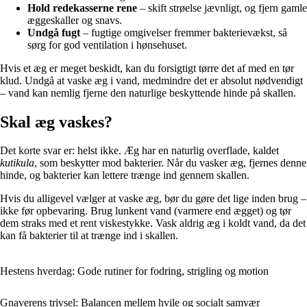
Hold redekasserne rene
– skift strøelse jævnligt, og fjern gamle
æggeskaller og snavs.
Undgå fugt
– fugtige omgivelser fremmer bakterievækst, så
sørg for god ventilation i hønsehuset.
Hvis et æg er meget beskidt, kan du forsigtigt tørre det af med en tør
klud. Undgå at vaske æg i vand, medmindre det er absolut nødvendigt
– vand kan nemlig fjerne den naturlige beskyttende hinde på skallen.
Skal æg vaskes?
Det korte svar er: helst ikke. Æg har en naturlig overflade, kaldet
kutikula
, som beskytter mod bakterier. Når du vasker æg, fjernes denne
hinde, og bakterier kan lettere trænge ind gennem skallen.
Hvis du alligevel vælger at vaske æg, bør du gøre det lige inden brug –
ikke før opbevaring. Brug lunkent vand (varmere end ægget) og tør
dem straks med et rent viskestykke. Vask aldrig æg i koldt vand, da det
kan få bakterier til at trænge ind i skallen.
Hestens hverdag: Gode rutiner for fodring, strigling og motion
Gnaverens trivsel: Balancen mellem hvile og socialt samvær