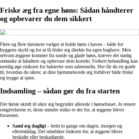
Friske æg fra egne høns: Sådan håndterer
og opbevarer du dem sikkert
Flere og flere danskere vælger at holde høns i haven – både for
hyggens skyld og for at få friske æg direkte fra egen baghave. Men
selvom æggene kommer fra sunde og glade høns, kræver det stadig
omtanke at håndtere og opbevare dem korrekt. Forkert behandling kan
nemlig øge risikoen for bakterier som salmonella. Her får du en guide
til, hvordan du sikrer, at dine hjemmelavede æg forbliver både friske
og trygge at spise.
Indsamling – sådan gør du fra starten
Det første skridt til sikre æg begynder allerede i hønsehuset. Jo renere
omgivelserne er, desto mindre risiko er der for, at æggene bliver
forurenet.
Saml æg dagligt
– helst to gange om dagen, morgen og
eftermiddag. Det mindsker risikoen for, at æggene bliver
beskidte eller beskadigede.