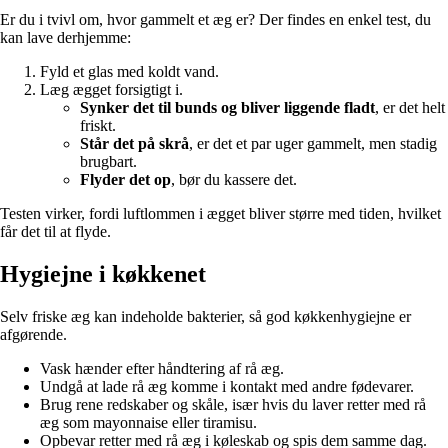
Er du i tvivl om, hvor gammelt et æg er? Der findes en enkel test, du
kan lave derhjemme:
Fyld et glas med koldt vand.
Læg ægget forsigtigt i.
Synker det til bunds og bliver liggende fladt
, er det helt
friskt.
Står det på skrå
, er det et par uger gammelt, men stadig
brugbart.
Flyder det op
, bør du kassere det.
Testen virker, fordi luftlommen i ægget bliver større med tiden, hvilket
får det til at flyde.
Hygiejne i køkkenet
Selv friske æg kan indeholde bakterier, så god køkkenhygiejne er
afgørende.
Vask hænder efter håndtering af rå æg.
Undgå at lade rå æg komme i kontakt med andre fødevarer.
Brug rene redskaber og skåle, især hvis du laver retter med rå
æg som mayonnaise eller tiramisu.
Opbevar retter med rå æg i køleskab og spis dem samme dag.