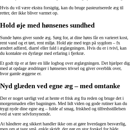
Hvis du vil være ekstra forsigtig, kan du bruge pasteuriserede æg til
retter, der ikke bliver varmet op.
Hold øje med hønsenes sundhed
Sunde høns giver sunde æg. Sørg for, at dine høns får en varieret kost,
rent vand og et tørt, rent miljø. Hold øje med tegn på sygdom – fx
ændret adfærd, diarré eller fald i æglægningen. Hvis du er i tvivl, kan
du kontakte en dyrlæge med erfaring i fjerkræ.
Et godt tip er at føre en lille logbog over æglægningen. Det hjælper dig
med at opdage ændringer i hønsenes trivsel og giver overblik over,
hvor gamle æggene er.
Nyd glæden ved egne æg – med omtanke
Der er noget særligt ved at hente et frisk æg fra reden og bruge det i
morgenmaden eller bagningen. Med lidt viden og gode rutiner kan du
trygt nyde dine egne æg – fulde af smag, friskhed og tilfredsstillelsen
ved at være selvforsynende.
At håndtere æg sikkert handler ikke om at gøre hverdagen besværlig,
men om at tage små, enkle skridt, der gør en stor forskel for både