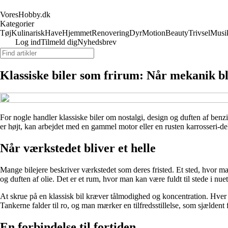
VoresHobby.dk
Kategorier
Tøj
Kulinarisk
Have
Hjemmet
Renovering
Dyr
Motion
Beauty
Trivsel
Musi
Log ind
Tilmeld dig
Nyhedsbrev
Klassiske biler som frirum: Når mekanik bl
For nogle handler klassiske biler om nostalgi, design og duften af benzin.
er højt, kan arbejdet med en gammel motor eller en rusten karrosseri-de
Når værkstedet bliver et helle
Mange bilejere beskriver værkstedet som deres fristed. Et sted, hvor m
og duften af olie. Det er et rum, hvor man kan være fuldt til stede i nuet
At skrue på en klassisk bil kræver tålmodighed og koncentration. Hver sk
Tankerne falder til ro, og man mærker en tilfredsstillelse, som sjælden
En forbindelse til fortiden