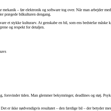
r mekanik – før elektronik og software tog over. Når man arbejder med en
der prægede bilkulturen dengang.
vare et stykke kulturarv. At genskabe en bil, som ens bedstefar måske k
rene og respekt for detaljen.
snavs
g, forsvinder tiden. Man glemmer bekymringer, deadlines og støj. Psykol
Det er ikke nødvendigvis resultatet – den færdige bil – der betyder mest