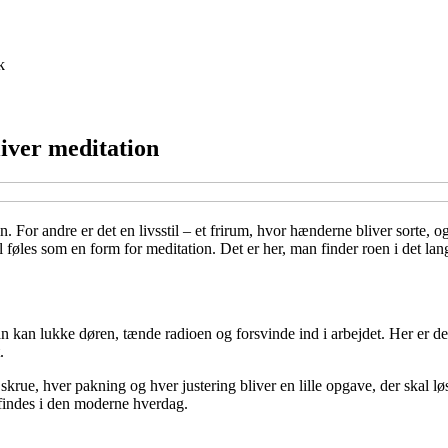
k
iver meditation
 For andre er det en livsstil – et frirum, hvor hænderne bliver sorte, og 
l føles som en form for meditation. Det er her, man finder roen i det l
an kan lukke døren, tænde radioen og forsvinde ind i arbejdet. Her er d
.
rue, hver pakning og hver justering bliver en lille opgave, der skal løs
t findes i den moderne hverdag.