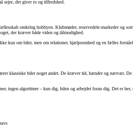
å sejre, der giver ro og tilfredshed.
rkt fællesskab omkring hobbyen. Klubmøder, reservedele-markeder og so
 noget, der kræver både viden og tålmodighed.
ikke kun om biler, men om relationer, hjælpsomhed og en fælles forståel
enterer klassiske biler noget andet. De kræver tid, hænder og nærvær. De 
r, ingen algoritmer – kun dig, bilen og arbejdet foran dig. Det er her,
snavs