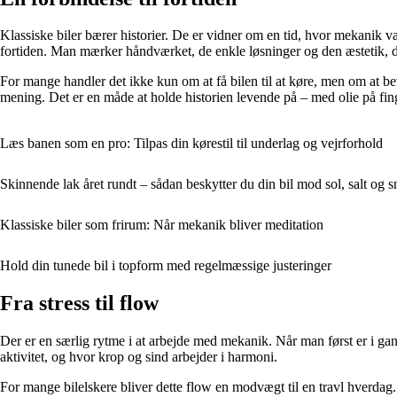
Klassiske biler bærer historier. De er vidner om en tid, hvor mekanik va
fortiden. Man mærker håndværket, de enkle løsninger og den æstetik, 
For mange handler det ikke kun om at få bilen til at køre, men om at be
mening. Det er en måde at holde historien levende på – med olie på fing
Læs banen som en pro: Tilpas din kørestil til underlag og vejrforhold
Skinnende lak året rundt – sådan beskytter du din bil mod sol, salt og 
Klassiske biler som frirum: Når mekanik bliver meditation
Hold din tunede bil i topform med regelmæssige justeringer
Fra stress til flow
Der er en særlig rytme i at arbejde med mekanik. Når man først er i gan
aktivitet, og hvor krop og sind arbejder i harmoni.
For mange bilelskere bliver dette flow en modvægt til en travl hverdag. 