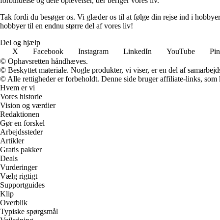
forbindelse og dele oplevelser, der beriger vores liv.
Tak fordi du besøger os. Vi glæder os til at følge din rejse ind i hobbye
hobbyer til en endnu større del af vores liv!
Del og hjælp
X
Facebook
Instagram
LinkedIn
YouTube
Pin
© Ophavsretten håndhæves.
© Beskyttet materiale. Nogle produkter, vi viser, er en del af samarbejd
© Alle rettigheder er forbeholdt. Denne side bruger affiliate-links, som
Hvem er vi
Vores historie
Vision og værdier
Redaktionen
Gør en forskel
Arbejdssteder
Artikler
Gratis pakker
Deals
Vurderinger
Vælg rigtigt
Supportguides
Klip
Overblik
Typiske spørgsmål