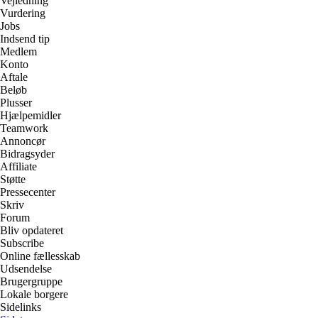
Vejledning
Vurdering
Jobs
Indsend tip
Medlem
Konto
Aftale
Beløb
Plusser
Hjælpemidler
Teamwork
Annoncør
Bidragsyder
Affiliate
Støtte
Pressecenter
Skriv
Forum
Bliv opdateret
Subscribe
Online fællesskab
Udsendelse
Brugergruppe
Lokale borgere
Sidelinks