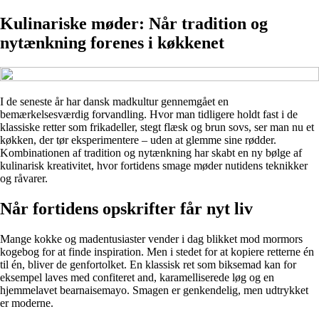
Kulinariske møder: Når tradition og
nytænkning forenes i køkkenet
I de seneste år har dansk madkultur gennemgået en
bemærkelsesværdig forvandling. Hvor man tidligere holdt fast i de
klassiske retter som frikadeller, stegt flæsk og brun sovs, ser man nu et
køkken, der tør eksperimentere – uden at glemme sine rødder.
Kombinationen af tradition og nytænkning har skabt en ny bølge af
kulinarisk kreativitet, hvor fortidens smage møder nutidens teknikker
og råvarer.
Når fortidens opskrifter får nyt liv
Mange kokke og madentusiaster vender i dag blikket mod mormors
kogebog for at finde inspiration. Men i stedet for at kopiere retterne én
til én, bliver de genfortolket. En klassisk ret som biksemad kan for
eksempel laves med confiteret and, karamelliserede løg og en
hjemmelavet bearnaisemayo. Smagen er genkendelig, men udtrykket
er moderne.