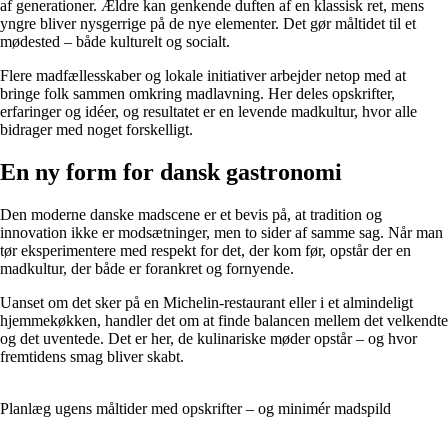
af generationer. Ældre kan genkende duften af en klassisk ret, mens
yngre bliver nysgerrige på de nye elementer. Det gør måltidet til et
mødested – både kulturelt og socialt.
Flere madfællesskaber og lokale initiativer arbejder netop med at
bringe folk sammen omkring madlavning. Her deles opskrifter,
erfaringer og idéer, og resultatet er en levende madkultur, hvor alle
bidrager med noget forskelligt.
En ny form for dansk gastronomi
Den moderne danske madscene er et bevis på, at tradition og
innovation ikke er modsætninger, men to sider af samme sag. Når man
tør eksperimentere med respekt for det, der kom før, opstår der en
madkultur, der både er forankret og fornyende.
Uanset om det sker på en Michelin-restaurant eller i et almindeligt
hjemmekøkken, handler det om at finde balancen mellem det velkendte
og det uventede. Det er her, de kulinariske møder opstår – og hvor
fremtidens smag bliver skabt.
Planlæg ugens måltider med opskrifter – og minimér madspild