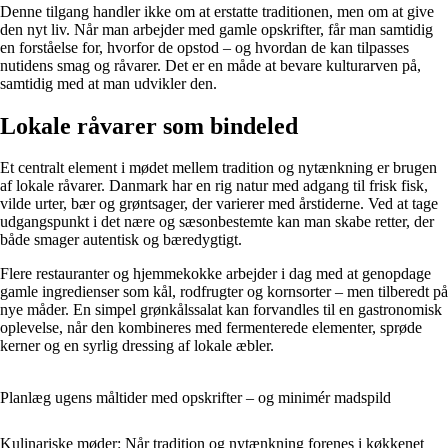
Denne tilgang handler ikke om at erstatte traditionen, men om at give
den nyt liv. Når man arbejder med gamle opskrifter, får man samtidig
en forståelse for, hvorfor de opstod – og hvordan de kan tilpasses
nutidens smag og råvarer. Det er en måde at bevare kulturarven på,
samtidig med at man udvikler den.
Lokale råvarer som bindeled
Et centralt element i mødet mellem tradition og nytænkning er brugen
af lokale råvarer. Danmark har en rig natur med adgang til frisk fisk,
vilde urter, bær og grøntsager, der varierer med årstiderne. Ved at tage
udgangspunkt i det nære og sæsonbestemte kan man skabe retter, der
både smager autentisk og bæredygtigt.
Flere restauranter og hjemmekokke arbejder i dag med at genopdage
gamle ingredienser som kål, rodfrugter og kornsorter – men tilberedt på
nye måder. En simpel grønkålssalat kan forvandles til en gastronomisk
oplevelse, når den kombineres med fermenterede elementer, sprøde
kerner og en syrlig dressing af lokale æbler.
Planlæg ugens måltider med opskrifter – og minimér madspild
Kulinariske møder: Når tradition og nytænkning forenes i køkkenet