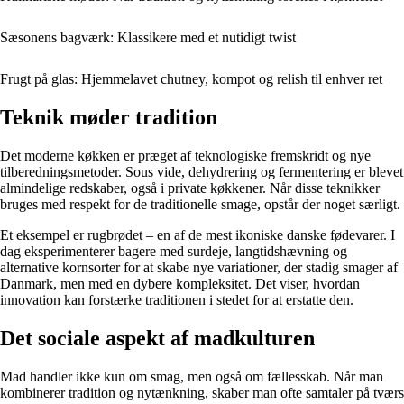
Sæsonens bagværk: Klassikere med et nutidigt twist
Frugt på glas: Hjemmelavet chutney, kompot og relish til enhver ret
Teknik møder tradition
Det moderne køkken er præget af teknologiske fremskridt og nye
tilberedningsmetoder. Sous vide, dehydrering og fermentering er blevet
almindelige redskaber, også i private køkkener. Når disse teknikker
bruges med respekt for de traditionelle smage, opstår der noget særligt.
Et eksempel er rugbrødet – en af de mest ikoniske danske fødevarer. I
dag eksperimenterer bagere med surdeje, langtidshævning og
alternative kornsorter for at skabe nye variationer, der stadig smager af
Danmark, men med en dybere kompleksitet. Det viser, hvordan
innovation kan forstærke traditionen i stedet for at erstatte den.
Det sociale aspekt af madkulturen
Mad handler ikke kun om smag, men også om fællesskab. Når man
kombinerer tradition og nytænkning, skaber man ofte samtaler på tværs