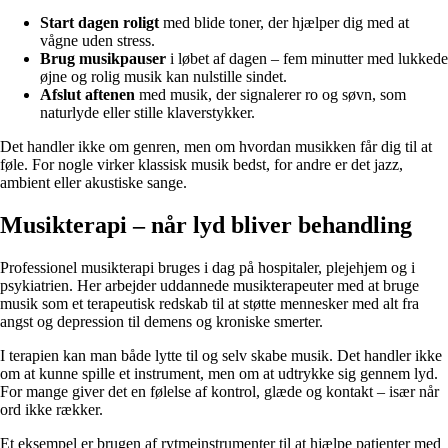
Start dagen roligt
med blide toner, der hjælper dig med at
vågne uden stress.
Brug musikpauser
i løbet af dagen – fem minutter med lukkede
øjne og rolig musik kan nulstille sindet.
Afslut aftenen
med musik, der signalerer ro og søvn, som
naturlyde eller stille klaverstykker.
Det handler ikke om genren, men om hvordan musikken får dig til at
føle. For nogle virker klassisk musik bedst, for andre er det jazz,
ambient eller akustiske sange.
Musikterapi – når lyd bliver behandling
Professionel musikterapi bruges i dag på hospitaler, plejehjem og i
psykiatrien. Her arbejder uddannede musikterapeuter med at bruge
musik som et terapeutisk redskab til at støtte mennesker med alt fra
angst og depression til demens og kroniske smerter.
I terapien kan man både lytte til og selv skabe musik. Det handler ikke
om at kunne spille et instrument, men om at udtrykke sig gennem lyd.
For mange giver det en følelse af kontrol, glæde og kontakt – især når
ord ikke rækker.
Et eksempel er brugen af rytmeinstrumenter til at hjælpe patienter med