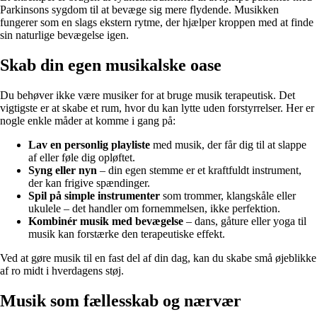
Parkinsons sygdom til at bevæge sig mere flydende. Musikken
fungerer som en slags ekstern rytme, der hjælper kroppen med at finde
sin naturlige bevægelse igen.
Skab din egen musikalske oase
Du behøver ikke være musiker for at bruge musik terapeutisk. Det
vigtigste er at skabe et rum, hvor du kan lytte uden forstyrrelser. Her er
nogle enkle måder at komme i gang på:
Lav en personlig playliste
med musik, der får dig til at slappe
af eller føle dig opløftet.
Syng eller nyn
– din egen stemme er et kraftfuldt instrument,
der kan frigive spændinger.
Spil på simple instrumenter
som trommer, klangskåle eller
ukulele – det handler om fornemmelsen, ikke perfektion.
Kombinér musik med bevægelse
– dans, gåture eller yoga til
musik kan forstærke den terapeutiske effekt.
Ved at gøre musik til en fast del af din dag, kan du skabe små øjeblikke
af ro midt i hverdagens støj.
Musik som fællesskab og nærvær