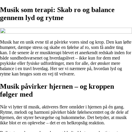
Musik som terapi: Skab ro og balance
gennem lyd og rytme
Musik har en unik evne til at påvirke vores sind og krop. Den kan løfte
humøret, dæmpe stress og skabe en følelse af ro, som få andre ting
kan. I de senere år er musikterapi blevet et anerkendt redskab inden for
både sundhedsvæsenet og hverdagslivet – ikke kun for dem med
psykiske eller fysiske udfordringer, men for alle, der ønsker mere
balance i en travl hverdag. Her ser vi nærmere på, hvordan lyd og
rytme kan bruges som en vej til velvære.
Musik påvirker hjernen – og kroppen
følger med
Når vi lytter til musik, aktiveres flere områder i hjernen på én gang.
Rytme, melodi og harmoni påvirker både følelsescentret og de dele af
hjernen, der styrer bevægelse og hukommelse. Det betyder, at musik
ikke blot er en oplevelse – det er en helkropslig reaktion.