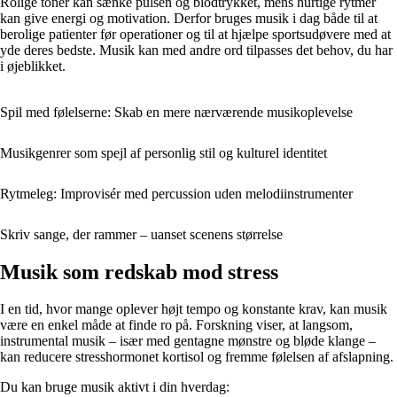
Rolige toner kan sænke pulsen og blodtrykket, mens hurtige rytmer
kan give energi og motivation. Derfor bruges musik i dag både til at
berolige patienter før operationer og til at hjælpe sportsudøvere med at
yde deres bedste. Musik kan med andre ord tilpasses det behov, du har
i øjeblikket.
Spil med følelserne: Skab en mere nærværende musikoplevelse
Musikgenrer som spejl af personlig stil og kulturel identitet
Rytmeleg: Improvisér med percussion uden melodiinstrumenter
Skriv sange, der rammer – uanset scenens størrelse
Musik som redskab mod stress
I en tid, hvor mange oplever højt tempo og konstante krav, kan musik
være en enkel måde at finde ro på. Forskning viser, at langsom,
instrumental musik – især med gentagne mønstre og bløde klange –
kan reducere stresshormonet kortisol og fremme følelsen af afslapning.
Du kan bruge musik aktivt i din hverdag: