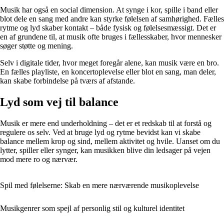
Musik har også en social dimension. At synge i kor, spille i band eller
blot dele en sang med andre kan styrke følelsen af samhørighed. Fælles
rytme og lyd skaber kontakt – både fysisk og følelsesmæssigt. Det er
en af grundene til, at musik ofte bruges i fællesskaber, hvor mennesker
søger støtte og mening.
Selv i digitale tider, hvor meget foregår alene, kan musik være en bro.
En fælles playliste, en koncertoplevelse eller blot en sang, man deler,
kan skabe forbindelse på tværs af afstande.
Lyd som vej til balance
Musik er mere end underholdning – det er et redskab til at forstå og
regulere os selv. Ved at bruge lyd og rytme bevidst kan vi skabe
balance mellem krop og sind, mellem aktivitet og hvile. Uanset om du
lytter, spiller eller synger, kan musikken blive din ledsager på vejen
mod mere ro og nærvær.
Spil med følelserne: Skab en mere nærværende musikoplevelse
Musikgenrer som spejl af personlig stil og kulturel identitet