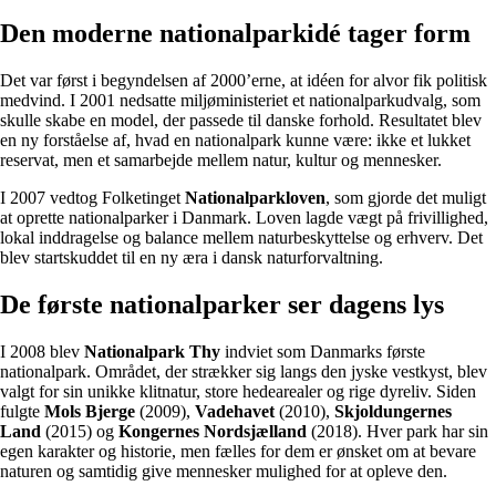
Den moderne nationalparkidé tager form
Det var først i begyndelsen af 2000’erne, at idéen for alvor fik politisk
medvind. I 2001 nedsatte miljøministeriet et nationalparkudvalg, som
skulle skabe en model, der passede til danske forhold. Resultatet blev
en ny forståelse af, hvad en nationalpark kunne være: ikke et lukket
reservat, men et samarbejde mellem natur, kultur og mennesker.
I 2007 vedtog Folketinget
Nationalparkloven
, som gjorde det muligt
at oprette nationalparker i Danmark. Loven lagde vægt på frivillighed,
lokal inddragelse og balance mellem naturbeskyttelse og erhverv. Det
blev startskuddet til en ny æra i dansk naturforvaltning.
De første nationalparker ser dagens lys
I 2008 blev
Nationalpark Thy
indviet som Danmarks første
nationalpark. Området, der strækker sig langs den jyske vestkyst, blev
valgt for sin unikke klitnatur, store hedearealer og rige dyreliv. Siden
fulgte
Mols Bjerge
(2009),
Vadehavet
(2010),
Skjoldungernes
Land
(2015) og
Kongernes Nordsjælland
(2018). Hver park har sin
egen karakter og historie, men fælles for dem er ønsket om at bevare
naturen og samtidig give mennesker mulighed for at opleve den.