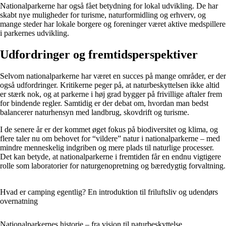
Nationalparkerne har også fået betydning for lokal udvikling. De har
skabt nye muligheder for turisme, naturformidling og erhverv, og
mange steder har lokale borgere og foreninger været aktive medspillere
i parkernes udvikling.
Udfordringer og fremtidsperspektiver
Selvom nationalparkerne har været en succes på mange områder, er der
også udfordringer. Kritikerne peger på, at naturbeskyttelsen ikke altid
er stærk nok, og at parkerne i høj grad bygger på frivillige aftaler frem
for bindende regler. Samtidig er der debat om, hvordan man bedst
balancerer naturhensyn med landbrug, skovdrift og turisme.
I de senere år er der kommet øget fokus på biodiversitet og klima, og
flere taler nu om behovet for “vildere” natur i nationalparkerne – med
mindre menneskelig indgriben og mere plads til naturlige processer.
Det kan betyde, at nationalparkerne i fremtiden får en endnu vigtigere
rolle som laboratorier for naturgenopretning og bæredygtig forvaltning.
Hvad er camping egentlig? En introduktion til friluftsliv og udendørs
overnatning
Nationalparkernes historie – fra vision til naturbeskyttelse