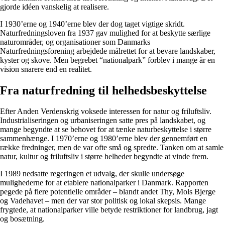
gjorde idéen vanskelig at realisere.
I 1930’erne og 1940’erne blev der dog taget vigtige skridt.
Naturfredningsloven fra 1937 gav mulighed for at beskytte særlige
naturområder, og organisationer som Danmarks
Naturfredningsforening arbejdede målrettet for at bevare landskaber,
kyster og skove. Men begrebet “nationalpark” forblev i mange år en
vision snarere end en realitet.
Fra naturfredning til helhedsbeskyttelse
Efter Anden Verdenskrig voksede interessen for natur og friluftsliv.
Industrialiseringen og urbaniseringen satte pres på landskabet, og
mange begyndte at se behovet for at tænke naturbeskyttelse i større
sammenhænge. I 1970’erne og 1980’erne blev der gennemført en
række fredninger, men de var ofte små og spredte. Tanken om at samle
natur, kultur og friluftsliv i større helheder begyndte at vinde frem.
I 1989 nedsatte regeringen et udvalg, der skulle undersøge
mulighederne for at etablere nationalparker i Danmark. Rapporten
pegede på flere potentielle områder – blandt andet Thy, Mols Bjerge
og Vadehavet – men der var stor politisk og lokal skepsis. Mange
frygtede, at nationalparker ville betyde restriktioner for landbrug, jagt
og bosætning.