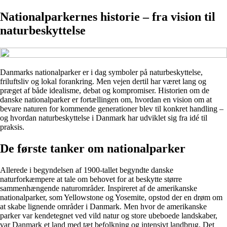
Nationalparkernes historie – fra vision til
naturbeskyttelse
Danmarks nationalparker er i dag symboler på naturbeskyttelse,
friluftsliv og lokal forankring. Men vejen dertil har været lang og
præget af både idealisme, debat og kompromiser. Historien om de
danske nationalparker er fortællingen om, hvordan en vision om at
bevare naturen for kommende generationer blev til konkret handling –
og hvordan naturbeskyttelse i Danmark har udviklet sig fra idé til
praksis.
De første tanker om nationalparker
Allerede i begyndelsen af 1900-tallet begyndte danske
naturforkæmpere at tale om behovet for at beskytte større
sammenhængende naturområder. Inspireret af de amerikanske
nationalparker, som Yellowstone og Yosemite, opstod der en drøm om
at skabe lignende områder i Danmark. Men hvor de amerikanske
parker var kendetegnet ved vild natur og store ubeboede landskaber,
var Danmark et land med tæt befolkning og intensivt landbrug. Det