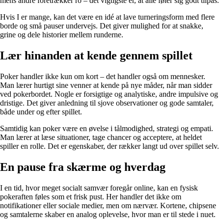
mens andre foretrækker ro – det vigtigste er, at alle føler sig godt tilpas.
Hvis I er mange, kan det være en idé at lave turneringsform med flere
borde og små pauser undervejs. Det giver mulighed for at snakke,
grine og dele historier mellem runderne.
Lær hinanden at kende gennem spillet
Poker handler ikke kun om kort – det handler også om mennesker.
Man lærer hurtigt sine venner at kende på nye måder, når man sidder
ved pokerbordet. Nogle er forsigtige og analytiske, andre impulsive og
dristige. Det giver anledning til sjove observationer og gode samtaler,
både under og efter spillet.
Samtidig kan poker være en øvelse i tålmodighed, strategi og empati.
Man lærer at læse situationer, tage chancer og acceptere, at heldet
spiller en rolle. Det er egenskaber, der rækker langt ud over spillet selv.
En pause fra skærme og hverdag
I en tid, hvor meget socialt samvær foregår online, kan en fysisk
pokeraften føles som et frisk pust. Her handler det ikke om
notifikationer eller sociale medier, men om nærvær. Kortene, chipsene
og samtalerne skaber en analog oplevelse, hvor man er til stede i nuet.