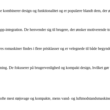
mbinerer design og funktionalitet og er populære blandt dem, der øns
p-integration. De henvender sig til brugere, der ønsker motiverende t
eres romaskiner findes i flere prisklasser og er velegnede til både begyn
æning. De fokuserer på brugervenlighed og kompakt design, hvilket gør
 ofte mest støjsvage og kompakte, mens vand- og luftmodstandsmaskiner