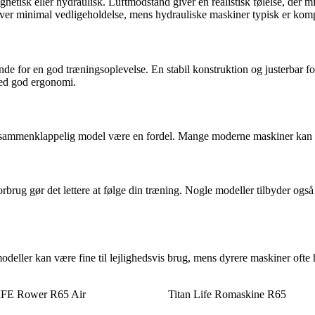
netisk eller hydraulisk. Luftmodstand giver en realistisk følelse, de
ver minimal vedligeholdelse, mens hydrauliske maskiner typisk er komp
for en god træningsoplevelse. En stabil konstruktion og justerbar fodst
med god ergonomi.
sammenklappelig model være en fordel. Mange moderne maskiner kan foldes
rbrug gør det lettere at følge din træning. Nogle modeller tilbyder også 
modeller kan være fine til lejlighedsvis brug, mens dyrere maskiner oft
FE Rower R65 Air
Titan Life Romaskine R65