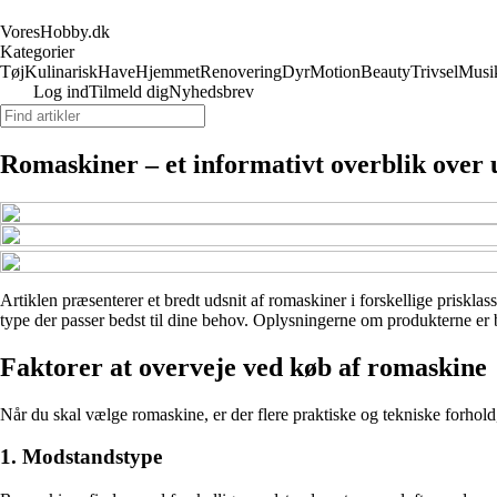
VoresHobby.dk
Kategorier
Tøj
Kulinarisk
Have
Hjemmet
Renovering
Dyr
Motion
Beauty
Trivsel
Musi
Log ind
Tilmeld dig
Nyhedsbrev
Romaskiner – et informativt overblik over 
Artiklen præsenterer et bredt udsnit af romaskiner i forskellige prisklas
type der passer bedst til dine behov. Oplysningerne om produkterne er ba
Faktorer at overveje ved køb af romaskine
Når du skal vælge romaskine, er der flere praktiske og tekniske forhold,
1. Modstandstype