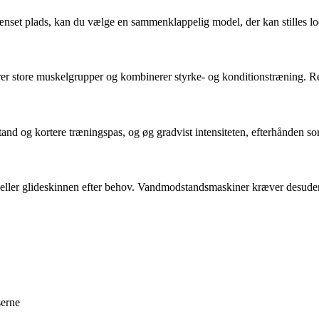
nset plads, kan du vælge en sammenklappelig model, der kan stilles lod
erer store muskelgrupper og kombinerer styrke- og konditionstræning. R
tand og kortere træningspas, og øg gradvist intensiteten, efterhånden 
eller glideskinnen efter behov. Vandmodstandsmaskiner kræver desuden, 
serne