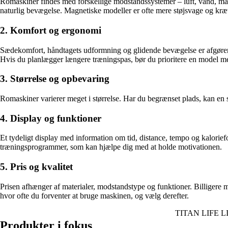
Romaskiner findes med forskellige modstandssystemer – luft, vand, mag
naturlig bevægelse. Magnetiske modeller er ofte mere støjsvage og kræ
2. Komfort og ergonomi
Sædekomfort, håndtagets udformning og glidende bevægelse er afgørende 
Hvis du planlægger længere træningspas, bør du prioritere en model 
3. Størrelse og opbevaring
Romaskiner varierer meget i størrelse. Har du begrænset plads, kan en 
4. Display og funktioner
Et tydeligt display med information om tid, distance, tempo og kaloriefo
træningsprogrammer, som kan hjælpe dig med at holde motivationen.
5. Pris og kvalitet
Prisen afhænger af materialer, modstandstype og funktioner. Billigere 
hvor ofte du forventer at bruge maskinen, og vælg derefter.
TITAN LIFE LI
Produkter i fokus