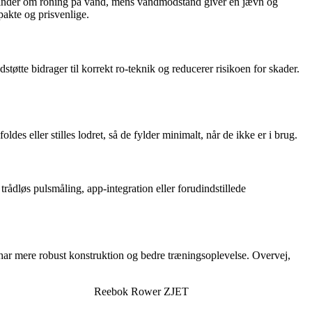
r minder om roning på vand, mens vandmodstand giver en jævn og
akte og prisvenlige.
øtte bidrager til korrekt ro-teknik og reducerer risikoen for skader.
 eller stilles lodret, så de fylder minimalt, når de ikke er i brug.
trådløs pulsmåling, app-integration eller forudindstillede
e har mere robust konstruktion og bedre træningsoplevelse. Overvej,
Reebok Rower ZJET