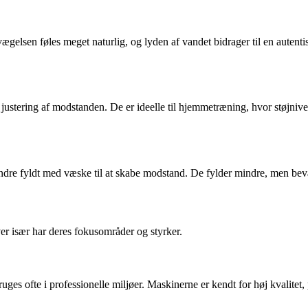
lsen føles meget naturlig, og lyden af vandet bidrager til en autentis
justering af modstanden. De er ideelle til hjemmetræning, hvor støjniv
dre fyldt med væske til at skabe modstand. De fylder mindre, men bevæ
r især har deres fokusområder og styrker.
ges ofte i professionelle miljøer. Maskinerne er kendt for høj kvalitet