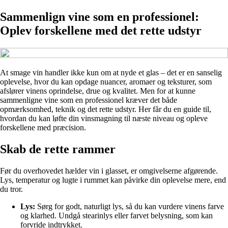
Sammenlign vine som en professionel:
Oplev forskellene med det rette udstyr
At smage vin handler ikke kun om at nyde et glas – det er en sanselig
oplevelse, hvor du kan opdage nuancer, aromaer og teksturer, som
afslører vinens oprindelse, drue og kvalitet. Men for at kunne
sammenligne vine som en professionel kræver det både
opmærksomhed, teknik og det rette udstyr. Her får du en guide til,
hvordan du kan løfte din vinsmagning til næste niveau og opleve
forskellene med præcision.
Skab de rette rammer
Før du overhovedet hælder vin i glasset, er omgivelserne afgørende.
Lys, temperatur og lugte i rummet kan påvirke din oplevelse mere, end
du tror.
Lys:
Sørg for godt, naturligt lys, så du kan vurdere vinens farve
og klarhed. Undgå stearinlys eller farvet belysning, som kan
forvride indtrykket.