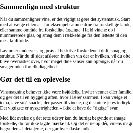
Sammenlign med struktur
Når du sammenligner vine, er det vigtigt at gøre det systematisk. Start
med at vælge et tema – for eksempel samme drue fra forskellige lande,
eller samme område fra forskellige årgange. Hæld vinene op i
nummererede glas, og smag dem i rækkefølge fra den letteste til den
mest kraftfulde.
Lav noter undervejs, og prøv at beskrive forskellene i duft, smag og
struktur. Når du til sidst afslører, hvilken vin der er hvilken, vil du ofte
blive overrasket over, hvor meget dine sanser kan opfange, når du
smager uden forudindtagethed.
Gør det til en oplevelse
Vinsmagning behøver ikke være højtidelig. Inviter venner eller familie,
og gør det til en hyggelig aften, hvor I lærer sammen. I kan vælge et
tema, lave små snacks, der passer til vinene, og diskutere jeres indtryk.
Det vigtigste er nysgerrigheden – ikke at have de “rigtige” svar.
Med lidt øvelse og det rette udstyr kan du hurtigt begynde at smage
forskelle, du før ikke lagde mærke til. Og det er netop dér, vinens magi
begynder – i detaljerne, der gør hver flaske unik.