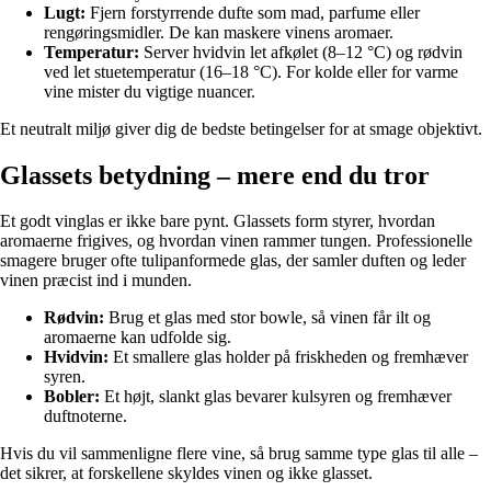
Lugt:
Fjern forstyrrende dufte som mad, parfume eller
rengøringsmidler. De kan maskere vinens aromaer.
Temperatur:
Server hvidvin let afkølet (8–12 °C) og rødvin
ved let stuetemperatur (16–18 °C). For kolde eller for varme
vine mister du vigtige nuancer.
Et neutralt miljø giver dig de bedste betingelser for at smage objektivt.
Glassets betydning – mere end du tror
Et godt vinglas er ikke bare pynt. Glassets form styrer, hvordan
aromaerne frigives, og hvordan vinen rammer tungen. Professionelle
smagere bruger ofte tulipanformede glas, der samler duften og leder
vinen præcist ind i munden.
Rødvin:
Brug et glas med stor bowle, så vinen får ilt og
aromaerne kan udfolde sig.
Hvidvin:
Et smallere glas holder på friskheden og fremhæver
syren.
Bobler:
Et højt, slankt glas bevarer kulsyren og fremhæver
duftnoterne.
Hvis du vil sammenligne flere vine, så brug samme type glas til alle –
det sikrer, at forskellene skyldes vinen og ikke glasset.