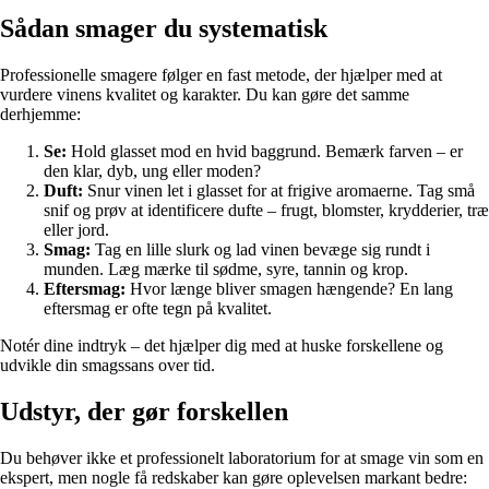
Sådan smager du systematisk
Professionelle smagere følger en fast metode, der hjælper med at
vurdere vinens kvalitet og karakter. Du kan gøre det samme
derhjemme:
Se:
Hold glasset mod en hvid baggrund. Bemærk farven – er
den klar, dyb, ung eller moden?
Duft:
Snur vinen let i glasset for at frigive aromaerne. Tag små
snif og prøv at identificere dufte – frugt, blomster, krydderier, træ
eller jord.
Smag:
Tag en lille slurk og lad vinen bevæge sig rundt i
munden. Læg mærke til sødme, syre, tannin og krop.
Eftersmag:
Hvor længe bliver smagen hængende? En lang
eftersmag er ofte tegn på kvalitet.
Notér dine indtryk – det hjælper dig med at huske forskellene og
udvikle din smagssans over tid.
Udstyr, der gør forskellen
Du behøver ikke et professionelt laboratorium for at smage vin som en
ekspert, men nogle få redskaber kan gøre oplevelsen markant bedre: