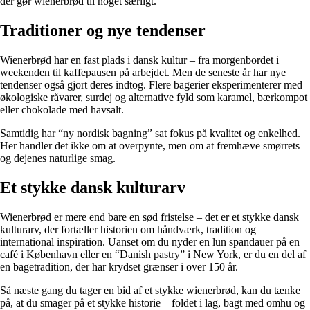
der gør wienerbrød til noget særligt.
Traditioner og nye tendenser
Wienerbrød har en fast plads i dansk kultur – fra morgenbordet i
weekenden til kaffepausen på arbejdet. Men de seneste år har nye
tendenser også gjort deres indtog. Flere bagerier eksperimenterer med
økologiske råvarer, surdej og alternative fyld som karamel, bærkompot
eller chokolade med havsalt.
Samtidig har “ny nordisk bagning” sat fokus på kvalitet og enkelhed.
Her handler det ikke om at overpynte, men om at fremhæve smørrets
og dejenes naturlige smag.
Et stykke dansk kulturarv
Wienerbrød er mere end bare en sød fristelse – det er et stykke dansk
kulturarv, der fortæller historien om håndværk, tradition og
international inspiration. Uanset om du nyder en lun spandauer på en
café i København eller en “Danish pastry” i New York, er du en del af
en bagetradition, der har krydset grænser i over 150 år.
Så næste gang du tager en bid af et stykke wienerbrød, kan du tænke
på, at du smager på et stykke historie – foldet i lag, bagt med omhu og