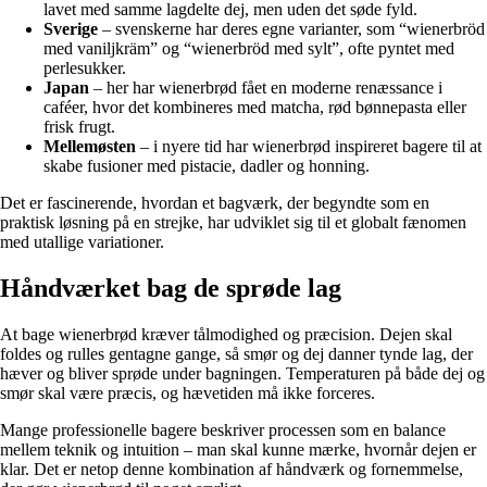
lavet med samme lagdelte dej, men uden det søde fyld.
Sverige
– svenskerne har deres egne varianter, som “wienerbröd
med vaniljkräm” og “wienerbröd med sylt”, ofte pyntet med
perlesukker.
Japan
– her har wienerbrød fået en moderne renæssance i
caféer, hvor det kombineres med matcha, rød bønnepasta eller
frisk frugt.
Mellemøsten
– i nyere tid har wienerbrød inspireret bagere til at
skabe fusioner med pistacie, dadler og honning.
Det er fascinerende, hvordan et bagværk, der begyndte som en
praktisk løsning på en strejke, har udviklet sig til et globalt fænomen
med utallige variationer.
Håndværket bag de sprøde lag
At bage wienerbrød kræver tålmodighed og præcision. Dejen skal
foldes og rulles gentagne gange, så smør og dej danner tynde lag, der
hæver og bliver sprøde under bagningen. Temperaturen på både dej og
smør skal være præcis, og hævetiden må ikke forceres.
Mange professionelle bagere beskriver processen som en balance
mellem teknik og intuition – man skal kunne mærke, hvornår dejen er
klar. Det er netop denne kombination af håndværk og fornemmelse,