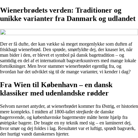
Wienerbrødets verden: Traditioner og
unikke varianter fra Danmark og udlandet
Der er få dufte, der kan vække så meget morgenlykke som duften af
friskbagt wienerbrød. Den sprøde, smørfyldte dej, der knaser let, når
man bider i den, er blevet et symbol på dansk bagetradition – og
samtidig en del af et internationalt bagværksunivers med mange lokale
fortolkninger. Men hvor stammer wienerbrødet egentlig fra, og
hvordan har det udviklet sig til de mange varianter, vi kender i dag?
Fra Wien til København – en dansk
klassiker med udenlandske rødder
Selvom navnet antyder, at wienerbrødet kommer fra Østrig, er historien
mere kompleks. I midten af 1800-tallet strejkede de danske
bagersvende, og københavnske bagermestre måtte hente hjælp fra
østrigske bagere. De bragte en ny teknik med sig – en lamineret dej,
hvor smør og dej foldes i lag. Resultatet var et luftigt, sprødt bagværk,
der hurtigt vandt danskernes hjerter.