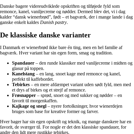
Danske bagere videreudviklede opskriften og tilføjede fyld som
remonce, kanel, vaniljecreme og nødder. Dermed blev det, vi i dag
kalder “dansk wienerbrød”, født – et bagværk, der i mange lande i dag
ganske enkelt kaldes
Danish pastry
.
De klassiske danske varianter
I Danmark er wienerbrød ikke bare én ting, men en hel familie af
bagværk. Hver variant har sin egen form, smag og tradition.
Spandauer
– den runde klassiker med vaniljecreme i midten og
glasur på toppen.
Kanelstang
– en lang, snoet kage med remonce og kanel,
perfekt til kaffebordet.
Tebirkes
– en mere afdæmpet variant uden sødt fyld, men med
et drys af birkes og et strejf af remonce.
Frøsnapper
– sprød, snoet og med sukker og nødder – en
favorit til morgenkaffen.
Kajkage og snegl
– nyere fortolkninger, hvor wienerdejen
bruges som base for kreative former og farver.
Hver bager har sin egen opskrift og teknik, og mange danskere har en
favorit, de sværger til. For nogle er det den klassiske spandauer, for
andre den lidt mere rustikke tebirkes.