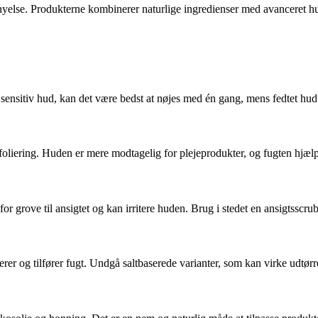
else. Produkterne kombinerer naturlige ingredienser med avanceret hudp
ensitiv hud, kan det være bedst at nøjes med én gang, mens fedtet hud 
 eksfoliering. Huden er mere modtagelig for plejeprodukter, og fugten hj
r grove til ansigtet og kan irritere huden. Brug i stedet en ansigtsscrub, 
ierer og tilfører fugt. Undgå saltbaserede varianter, som kan virke udtør