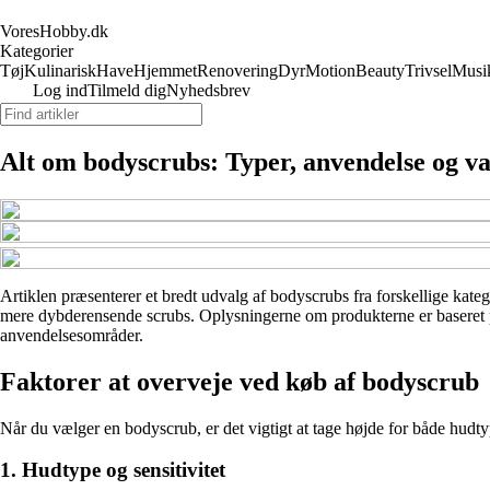
VoresHobby.dk
Kategorier
Tøj
Kulinarisk
Have
Hjemmet
Renovering
Dyr
Motion
Beauty
Trivsel
Musi
Log ind
Tilmeld dig
Nyhedsbrev
Alt om bodyscrubs: Typer, anvendelse og va
Artiklen præsenterer et bredt udvalg af bodyscrubs fra forskellige kateg
mere dybderensende scrubs. Oplysningerne om produkterne er baseret på 
anvendelsesområder.
Faktorer at overveje ved køb af bodyscrub
Når du vælger en bodyscrub, er det vigtigt at tage højde for både hudtyp
1. Hudtype og sensitivitet