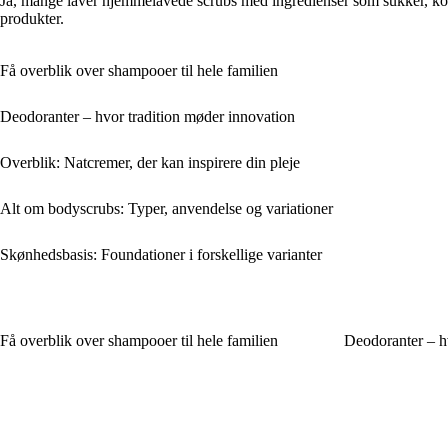
Ja, mange laver hjemmelavede scrubs med ingredienser som sukker, kok
produkter.
Få overblik over shampooer til hele familien
Deodoranter – hvor tradition møder innovation
Overblik: Natcremer, der kan inspirere din pleje
Alt om bodyscrubs: Typer, anvendelse og variationer
Skønhedsbasis: Foundationer i forskellige varianter
Få overblik over shampooer til hele familien
Deodoranter – h