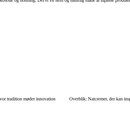
osolie og honning. Det er en nem og naturlig måde at tilpasse produkt
vor tradition møder innovation
Overblik: Natcremer, der kan insp