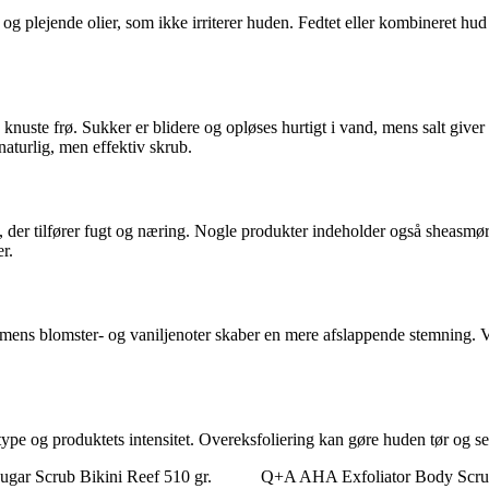
 og plejende olier, som ikke irriterer huden. Fedtet eller kombineret hu
 knuste frø. Sukker er blidere og opløses hurtigt i vand, mens salt give
aturlig, men effektiv skrub.
 der tilfører fugt og næring. Nogle produkter indeholder også sheasmør 
r.
rgi, mens blomster- og vaniljenoter skaber en mere afslappende stemning.
og produktets intensitet. Overeksfoliering kan gøre huden tør og sensiti
ugar Scrub Bikini Reef 510 gr.
Q+A AHA Exfoliator Body Scrub