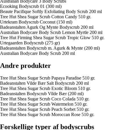
Australian Bodycare 3 Body Scrubs
Ecooking Bodyscrub 01 (300 ml)
Beaute Pacifique Softly Exfoliating Body Scrub 200 ml
Tree Hut Shea Sugar Scrub Cotton Candy 510 gr.
Urtekram Bodyscrub Coconut (150 ml)
Badeanstalten Agurk Og Mynte Bodyscrub 200 ml
Australian Bodycare Body Scrub Lemon Myrtle 200 ml
Tree Hut Firming Shea Sugar Scrub Tropic Glow 510 gr.
Urtegaarden Bodyscrub (275 gr)
Badeanstalten Bodyscrub m. Agurk & Mynte (200 ml)
Australian Bodycare Body Scrub 200 ml
Andre produkter
Tree Hut Shea Sugar Scrub Papaya Paradise 510 gr.
Badeanstalten Vilde Bær Salt Bodyscrub 200 ml
Tree Hut Shea Sugar Scrub Exotic Bloom 510 gr.
Badeanstalten Bodyscrub Vilde Bær (200 ml)
Tree Hut Shea Sugar Scrub Coco Colada 510 gr.
Tree Hut Shea Sugar Scrub Watermelon 510 gr.
Tree Hut Shea Sugar Scrub Peach Sorbet 510 gr.
Tree Hut Shea Sugar Scrub Moroccan Rose 510 gr.
Forskellige typer af bodyscrubs