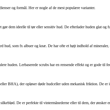
edienser og formål. Her er nogle af de mest populære varianter.
gør dem ideelle til tør eller sensitiv hud. De efterlader huden glat og f
rd hud, som fx albuer og knæ. De har ofte et højt indhold af mineraler,
ulere huden. Lerbaserede scrubs har en rensende effekt og er gode til f
ller BHA), der opløser døde hudceller uden mekanisk friktion. De er ide
silkeblød. De er perfekte til vintermånederne eller til dem, der ønsker