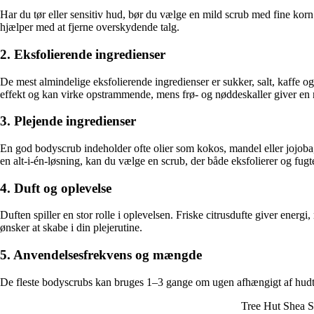
Har du tør eller sensitiv hud, bør du vælge en mild scrub med fine korn
hjælper med at fjerne overskydende talg.
2. Eksfolierende ingredienser
De mest almindelige eksfolierende ingredienser er sukker, salt, kaffe og
effekt og kan virke opstrammende, mens frø- og nøddeskaller giver en n
3. Plejende ingredienser
En god bodyscrub indeholder ofte olier som kokos, mandel eller jojoba,
en alt-i-én-løsning, kan du vælge en scrub, der både eksfolierer og fugte
4. Duft og oplevelse
Duften spiller en stor rolle i oplevelsen. Friske citrusdufte giver ene
ønsker at skabe i din plejerutine.
5. Anvendelsesfrekvens og mængde
De fleste bodyscrubs kan bruges 1–3 gange om ugen afhængigt af hudtype 
Tree Hut Shea S