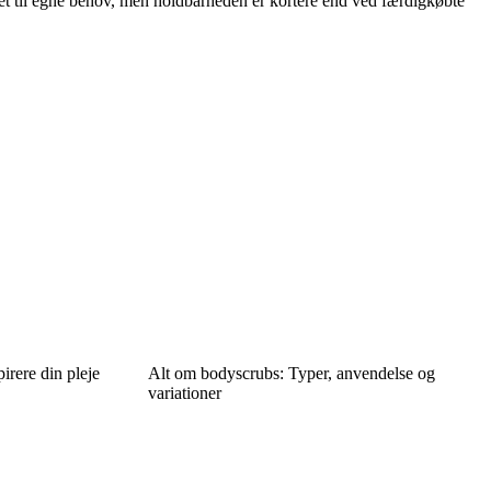
et til egne behov, men holdbarheden er kortere end ved færdigkøbte
irere din pleje
Alt om bodyscrubs: Typer, anvendelse og
variationer