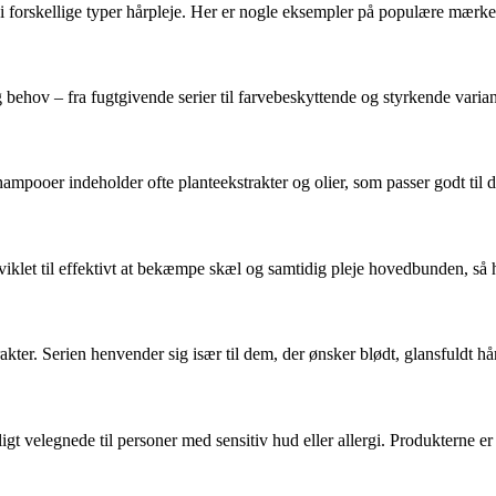
 i forskellige typer hårpleje. Her er nogle eksempler på populære mærk
og behov – fra fugtgivende serier til farvebeskyttende og styrkende vari
ampooer indeholder ofte planteekstrakter og olier, som passer godt til 
let til effektivt at bekæmpe skæl og samtidig pleje hovedbunden, så hår
ter. Serien henvender sig især til dem, der ønsker blødt, glansfuldt hår
igt velegnede til personer med sensitiv hud eller allergi. Produkterne