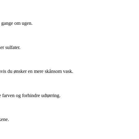
tre gange om ugen.
r sulfater.
r hvis du ønsker en mere skånsom vask.
 farven og forhindre udtørring.
kene.