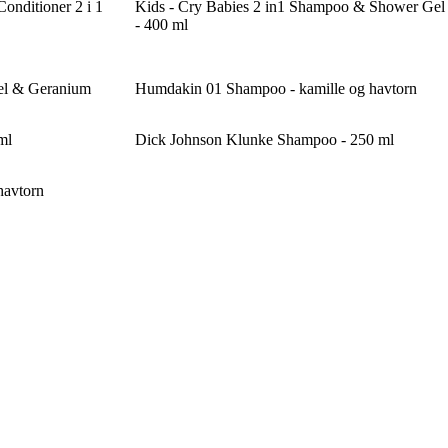
nditioner 2 i 1
Kids - Cry Babies 2 in1 Shampoo & Shower Gel
- 400 ml
del & Geranium
Humdakin 01 Shampoo - kamille og havtorn
ml
Dick Johnson Klunke Shampoo - 250 ml
havtorn