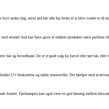
r hver anden dag, mens tørt hår ofte har bedst af at blive vasket to til 
med sensitiv hud kan have gavn af mildere produkter uden parfume elle
rre hår og hovedbund. De er et godt valg for farvet eller tørt hår, elle
eholder UV-beskyttelse og milde rensestoffer. Det hjælper med at bevare
erende formel. Tørshampoo kan også være en god løsning mellem hårvas