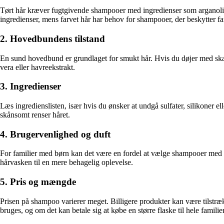
Tørt hår kræver fugtgivende shampooer med ingredienser som arganolie el
ingredienser, mens farvet hår har behov for shampooer, der beskytter fa
2. Hovedbundens tilstand
En sund hovedbund er grundlaget for smukt hår. Hvis du døjer med skæl,
vera eller havreekstrakt.
3. Ingredienser
Læs ingredienslisten, især hvis du ønsker at undgå sulfater, silikoner e
skånsomt renser håret.
4. Brugervenlighed og duft
For familier med børn kan det være en fordel at vælge shampooer med pr
hårvasken til en mere behagelig oplevelse.
5. Pris og mængde
Prisen på shampoo varierer meget. Billigere produkter kan være tilstræ
bruges, og om det kan betale sig at købe en større flaske til hele familie