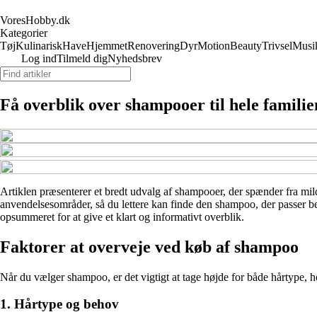
VoresHobby.dk
Kategorier
Tøj
Kulinarisk
Have
Hjemmet
Renovering
Dyr
Motion
Beauty
Trivsel
Musi
Log ind
Tilmeld dig
Nyhedsbrev
Få overblik over shampooer til hele familie
Artiklen præsenterer et bredt udvalg af shampooer, der spænder fra mild
anvendelsesområder, så du lettere kan finde den shampoo, der passer bed
opsummeret for at give et klart og informativt overblik.
Faktorer at overveje ved køb af shampoo
Når du vælger shampoo, er det vigtigt at tage højde for både hårtype, h
1. Hårtype og behov