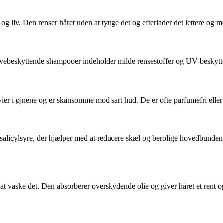
g liv. Den renser håret uden at tynge det og efterlader det lettere og me
Farvebeskyttende shampooer indeholder milde rensestoffer og UV-beskytte
er i øjnene og er skånsomme mod sart hud. De er ofte parfumefri eller ha
salicylsyre, der hjælper med at reducere skæl og berolige hovedbunden
 at vaske det. Den absorberer overskydende olie og giver håret et rent o