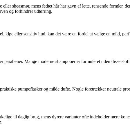
ler sheasmør, mens fedtet hår har gavn af lette, rensende formler, der 
rven og forhindrer udtørring.
 kløe eller sensitiv hud, kan det være en fordel at vælge en mild, par
ller parabener. Mange moderne shampooer er formuleret uden disse stoffer
aktiske pumpeflasker og milde dufte. Nogle foretrækker neutrale produkt
kkelige til daglig brug, mens dyrere varianter ofte indeholder mere kon
n.